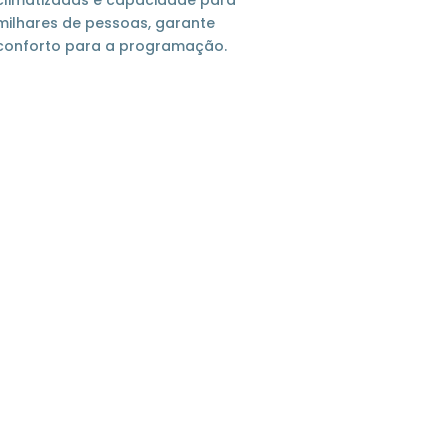
climatizadas e capacidade para
milhares de pessoas, garante
conforto para a programação.