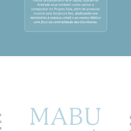
o
u
e