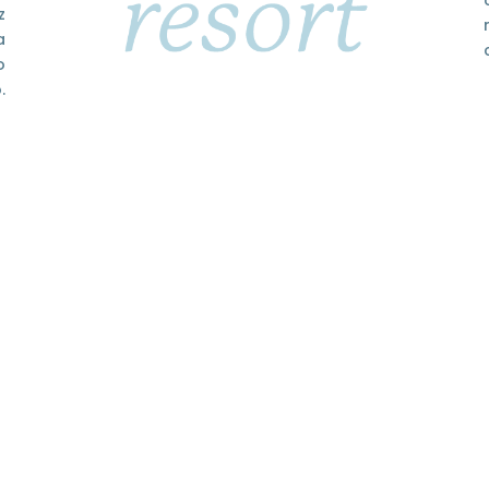
z
a
o
.