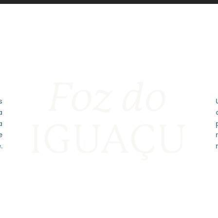
s
a
a
e
.